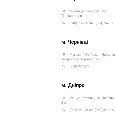
"Кузница фасадов"
,
вул.
Просьолочна 10а
(048) 787-33-94
,
(094) 947-63
м. Чернівці
Магазин "Уют"
,
вул. Яросла
Мудрого (М.Тореза) 179
(050) 374-07-14
м. Дніпро
№1: ул. Каруны, 75, №2 : пр.
2-а
(097) 442-28-28
,
(050) 342-04-