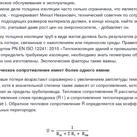
ческое обслуживание и эксплуатацию.
самом деле толщина изоляции часто сильно ограничена, что являет
ов, - подчеркивает Михал Неканович, технический советник по сотр
 подходящих размеров материала должен, в конце концов, найти э
то, учитывая даже рост цен на энергоносители, - добавляет он.
му толщина изоляции труб в виде матов должна быть результатом р
ть потери, связанные с накоплением или переносом среды. Правил
артом PN-EN ISO 12241: 2010 «Теплоизоляция зданий и промышлен
 определить требуемую изоляцию, необходимо знать геометрию объ
ых они изготовлены. Экологические факторы также важны.
ческое сопротивление имеет более одного имени
вые потери возрастают соразмерно с увеличением амплитуды те
 хотя в значительной степени также зависят от сопротивления, кот
кая за пределы трубопровода. Тепловое сопротивление R рассчиты
ивления слоев проводника (R i ) и сопротивления теплопередачи н
se ). Обратное тепловое сопротивление R определяется как коэфф
ьных перегородок.