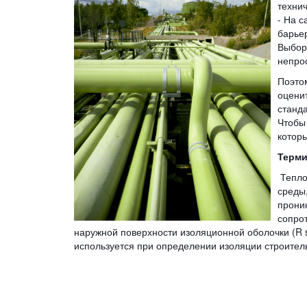
техни
- На 
барьер
Выбор
непрос
Поэто
оцени
станд
Чтобы
котор
Терми
Тепло
среды,
прони
сопрот
наружной поверхности изоляционной оболочки (R 
используется при определении изоляции строител