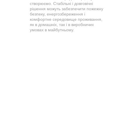
створюємо. Стабільні і довговічні
рішення можуть забезпечити пожежну
безпеку, енергозбереження і
комфортне середовище проживання,
як в домашніх, так і в виробничих
умовах в майбутньому.