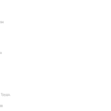
-94
ва
 Труда,
38