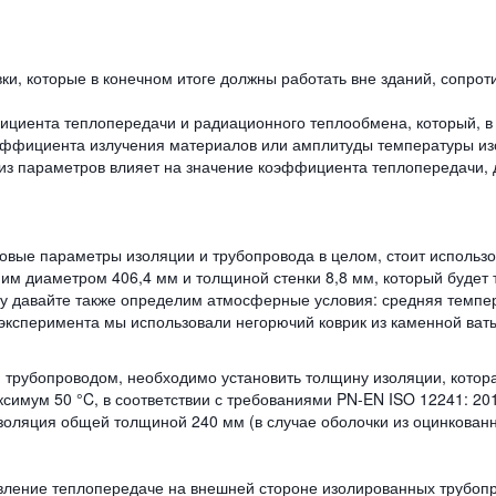
ки, которые в конечном итоге должны работать вне зданий, сопро
ициента теплопередачи и радиационного теплообмена, который, в 
оэффициента излучения материалов или амплитуды температуры из
из параметров влияет на значение коэффициента теплопередачи, 
пловые параметры изоляции и трубопровода в целом, стоит использо
им диаметром 406,4 мм и толщиной стенки 8,8 мм, который будет 
му давайте также определим атмосферные условия: средняя темпе
х эксперимента мы использовали негорючий коврик из каменной ва
трубопроводом, необходимо установить толщину изоляции, которая
симум 50 °C, в соответствии с требованиями PN-EN ISO 12241: 201
изоляция общей толщиной 240 мм (в случае оболочки из оцинкованн
ивление теплопередаче на внешней стороне изолированных трубоп