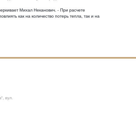
черкивает Михал Неканович. - При расчете
влиять как на количество потерь тепла, так и на
а"
,
вул.