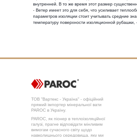
внутренней. В то же время этот размер существен
- Ветер имеет это для себя, что усиливает тепло
параметров изоляции стоит учитывать средние зна
температуру поверхности изоляционной рубашки, 
ТОВ "Вартекс - Україна" - офіційний
прямий імпортер мінеральної вати
PAROC в Україну.
PAROC, як піонер в теплоізоляційної
галузі, прагне відповідати мінливим
вимогам сучасного світу щодо
навколишнього середовища, яку ми