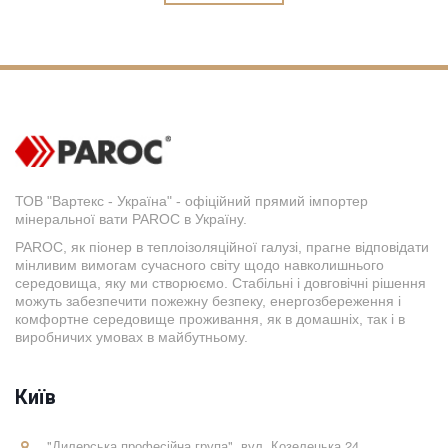
ТОВ "Вартекс - Україна" - офіційний прямий імпортер
мінеральної вати PAROC в Україну.
PAROC, як піонер в теплоізоляційної галузі, прагне відповідати
мінливим вимогам сучасного світу щодо навколишнього
середовища, яку ми створюємо. Стабільні і довговічні рішення
можуть забезпечити пожежну безпеку, енергозбереження і
комфортне середовище проживання, як в домашніх, так і в
виробничих умовах в майбутньому.
Київ
"Дилерська професійна група"
,
вул. Козелецька 24