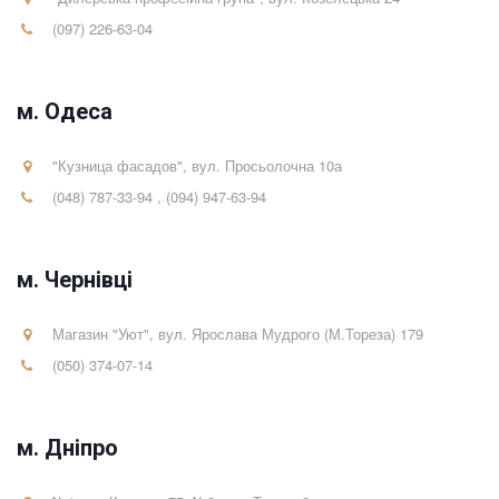
(097) 226-63-04
м. Одеса
"Кузница фасадов"
,
вул. Просьолочна 10а
(048) 787-33-94
,
(094) 947-63-94
м. Чернівці
Магазин "Уют"
,
вул. Ярослава Мудрого (М.Тореза) 179
(050) 374-07-14
м. Дніпро