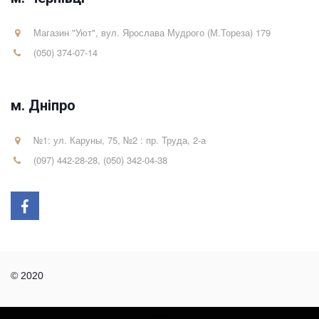
Магазин "Уют"
,
вул. Ярослава Мудрого (М.Тореза) 179
(050) 374-07-14
м. Дніпро
№1: ул. Каруны, 75, №2 : пр. Труда, 2-а
(097) 442-28-28
,
(050) 342-04-38
© 2020