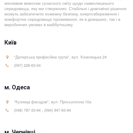
мінливим вимогам сучасного світу щодо навколишнього
середовища, яку ми створюємо. Стабільні і довговічні рішення
можуть забезпечити пожежну безпеку, енергозбереження і
комфортне середовище проживання, як в домашніх, так і в
виробничих умовах в майбутньому.
Київ
"Дилерська професійна група"
,
вул. Козелецька 24
(097) 226-63-04
м. Одеса
"Кузница фасадов"
,
вул. Просьолочна 10а
(048) 787-33-94
,
(094) 947-63-94
м. Чернівці