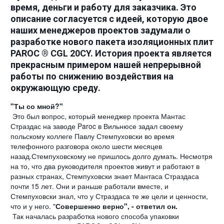
время, деньги и работу для заказчика. Это
описание согласуется с идеей, которую двое
наших менеджеров проектов задумали о
разработке нового пакета изоляционных плит
PAROC ® CGL 20CY. История проекта является
прекрасным примером нашей непрерывной
работы по снижению воздействия на
окружающую среду.
"Ты со мной?"
Это был вопрос, который менеджер проекта Мантас
Страздас на заводе Paroc в Вильнюсе задал своему
польскому коллеге Павлу Стемпуховски во время
телефонного разговора около шести месяцев
назад.Стемпуховскому не пришлось долго думать. Несмотря
на то, что два руководителя проектов живут и работают в
разных странах, Стемпуховски знает Мантаса Страздаса
почти 15 лет. Они и раньше работали вместе, и
Стемпуховски знал, что у Страздаса те же цели и ценности,
что и у него. "
Совершенно верно", - ответил он.
Так началась разработка нового способа упаковки