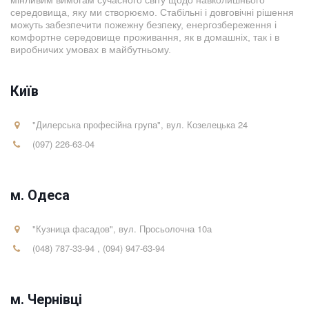
мінливим вимогам сучасного світу щодо навколишнього
середовища, яку ми створюємо. Стабільні і довговічні рішення
можуть забезпечити пожежну безпеку, енергозбереження і
комфортне середовище проживання, як в домашніх, так і в
виробничих умовах в майбутньому.
Київ
"Дилерська професійна група"
,
вул. Козелецька 24
(097) 226-63-04
м. Одеса
"Кузница фасадов"
,
вул. Просьолочна 10а
(048) 787-33-94
,
(094) 947-63-94
м. Чернівці