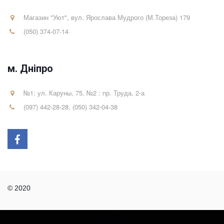
Магазин "Уют"
,
вул. Ярослава Мудрого (М.Тореза) 179
(050) 374-07-14
м. Дніпро
№1: ул. Каруны, 75, №2 : пр. Труда, 2-а
(097) 442-28-28
,
(050) 342-04-38
© 2020