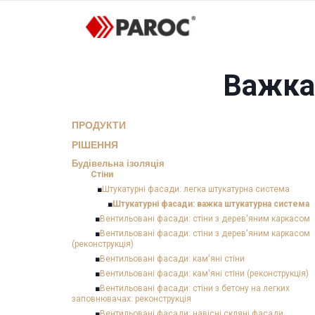
Важка
ПРОДУКТИ
РІШЕННЯ
Будівельна ізоляція
Стіни
■
Штукатурні фасади: легка штукатурна система
■
Штукатурні фасади: важка штукатурна система
■
Вентильовані фасади: стіни з дерев'яним каркасом
■
Вентильовані фасади: стіни з дерев'яним каркасом
(реконструкція)
■
Вентильовані фасади: кам'яні стіни
■
Вентильовані фасади: кам'яні стіни (реконструкція)
■
Вентильовані фасади: стіни з бетону на легких
заповнювачах: реконструкція
■
Вентильовані фасади: навісні скляні фасади