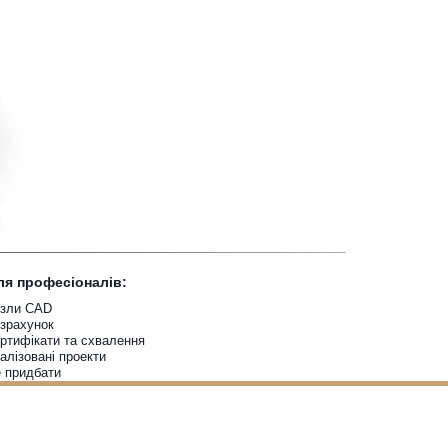
ріалу +
их
я
ля професіоналів:
узли CAD
озрахунок
ртифікати та схвалення
алізовані проекти
 придбати