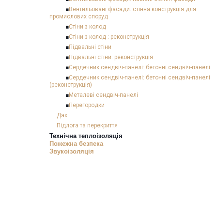
■
Вентильовані фасади: стінна конструкція для
промислових споруд
■
Стіни з колод
■
Стіни з колод : реконструкція
■
Підвальні стіни
■
Підвальні стіни: реконструкція
■
Сердечник сендвіч-панелі: бетонні сендвіч-панелі
■
Сердечник сендвіч-панелі: бетонні сендвіч-панелі
(реконструкція)
■
Металеві сендвіч-панелі
■
Перегородки
Дах
Підлога та перекриття
Технічна теплоізоляція
Пожежна безпека
Звукоізоляція