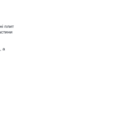
ні плит
астини
, а