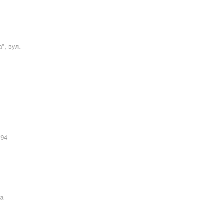
а"
,
вул.
-94
ва