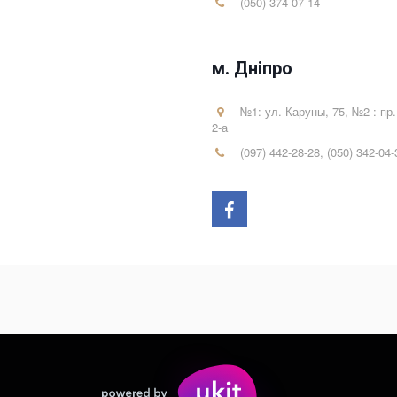
(050) 374-07-14
м. Дніпро
№1: ул. Каруны, 75, №2 : пр.
2-а
(097) 442-28-28
,
(050) 342-04-