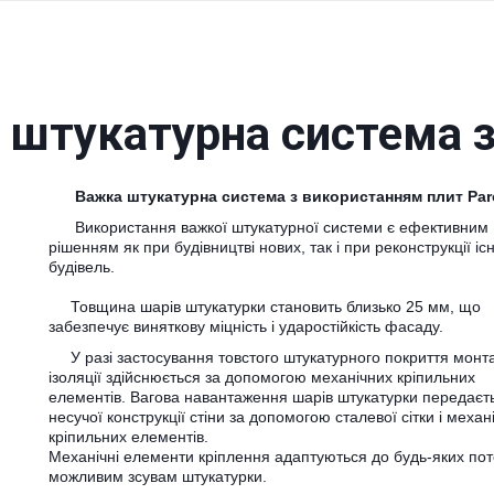
 штукатурна система з
Важка штукатурна система з використанням плит Pa
Використання важкої штукатурної системи є ефективним
рішенням як при будівництві нових, так і при реконструкції і
будівель.
Товщина шарів штукатурки становить близько 25 мм, що
забезпечує виняткову міцність і ударостійкість фасаду.
У разі застосування товстого штукатурного покриття монт
ізоляції здійснюється за допомогою механічних кріпильних
елементів. Вагова навантаження шарів штукатурки передаєт
несучої конструкції стіни за допомогою сталевої сітки і механ
кріпильних елементів.
Механічні елементи кріплення адаптуються до будь-яких по
можливим зсувам штукатурки.