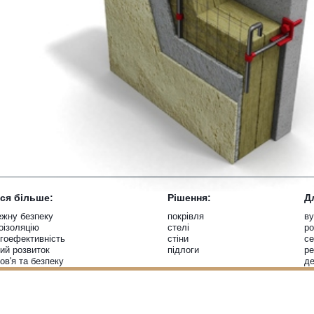
Несуча конструкція: бетон
Теплоізоляція: один або два шари плит типу PAROC Fatio
Механічні елементи кріплення
Три окремих шару штукатурки на основі вапняного в'яжучого мате
сітка з кріпленням до несучої конструкції за допомогою механічн
елементів, що проходять через шар теплоізоляції
Для теплоізоляції конструкції навколо отворів рекомендуєтьс
використовувати плити мінеральної вати
PAROC Linio 15
ися більше:
Рішення:
Д
ежну безпеку
покрівля
в
оізоляцію
стелі
р
ргоефективність
стіни
се
лий розвиток
підлоги
ре
ов'я та безпеку
де