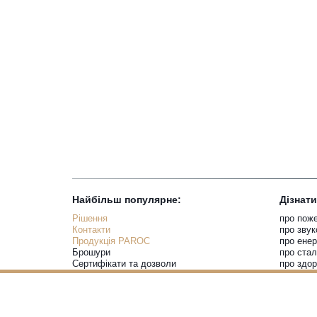
Найбільш популярне:
Дізнат
Рішення
про пож
Контакти
про звук
Продукція PAROC
про ене
Брошури
про ста
Сертифікати та дозволи
про здор