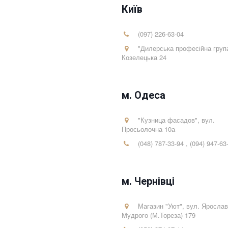
Київ
(097) 226-63-04
"Дилерська професійна груп
Козелецька 24
м. Одеса
"Кузница фасадов"
,
вул.
Просьолочна 10а
(048) 787-33-94
,
(094) 947-63
м. Чернівці
Магазин "Уют"
,
вул. Яросла
Мудрого (М.Тореза) 179