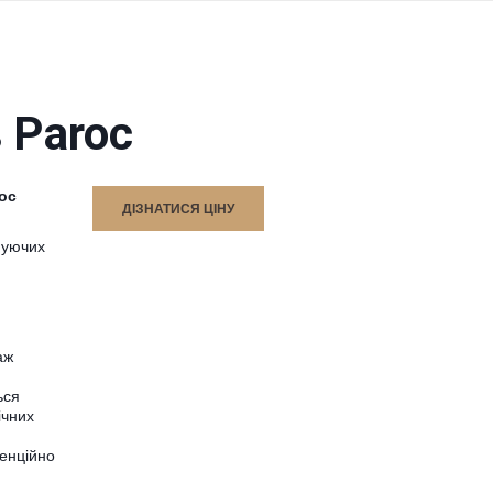
 Paroc
roc
ДІЗНАТИСЯ ЦІНУ
снуючих
аж
ься
ічних
тенційно